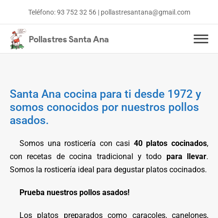
Teléfono:
93 752 32 56
|
pollastresantana@gmail.com
Pollastres Santa Ana
Inicio
Menús y ofertas
Santa Ana cocina para ti desde 1972 y
somos conocidos por nuestros pollos
Platos cocinados
asados.
Somos una rosticería con casi
40 platos cocinados
,
con recetas de cocina tradicional y todo
para llevar
.
Somos la rosticería ideal para degustar platos cocinados.
Prueba nuestros pollos asados!
Los platos preparados como caracoles, canelones,