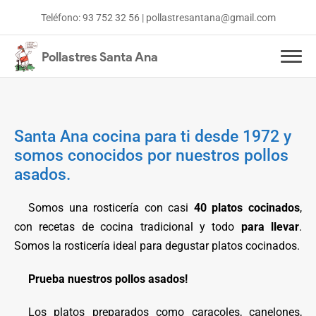
Teléfono:
93 752 32 56
|
pollastresantana@gmail.com
Pollastres Santa Ana
Inicio
Menús y ofertas
Santa Ana cocina para ti desde 1972 y
somos conocidos por nuestros pollos
Platos cocinados
asados.
Somos una rosticería con casi
40 platos cocinados
,
con recetas de cocina tradicional y todo
para llevar
.
Somos la rosticería ideal para degustar platos cocinados.
Prueba nuestros pollos asados!
Los platos preparados como caracoles, canelones,