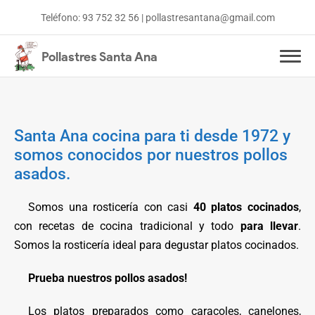
Teléfono:
93 752 32 56
|
pollastresantana@gmail.com
Pollastres Santa Ana
Inicio
Menús y ofertas
Santa Ana cocina para ti desde 1972 y
somos conocidos por nuestros pollos
Platos cocinados
asados.
Somos una rosticería con casi
40 platos cocinados
,
con recetas de cocina tradicional y todo
para llevar
.
Somos la rosticería ideal para degustar platos cocinados.
Prueba nuestros pollos asados!
Los platos preparados como caracoles, canelones,